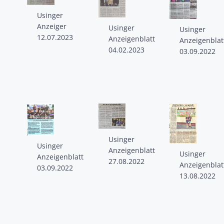
Usinger
Anzeiger
Usinger
Usinger
12.07.2023
Anzeigenblatt
Anzeigenblat
04.02.2023
03.09.2022
Usinger
Usinger
Anzeigenblatt
Usinger
Anzeigenblatt
27.08.2022
Anzeigenblat
03.09.2022
13.08.2022