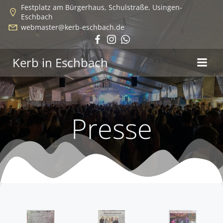
Zum
Festplatz am Bürgerhaus, Schulstraße, Usingen-
Eschbach
Inhalt
webmaster@kerb-eschbach.de
springen
Kerb in Eschbach
Presse