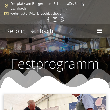
Zum
Festplatz am Bürgerhaus, Schulstraße, Usingen-
Eschbach
Inhalt
webmaster@kerb-eschbach.de
springen
Kerb in Eschbach
Festprogramm