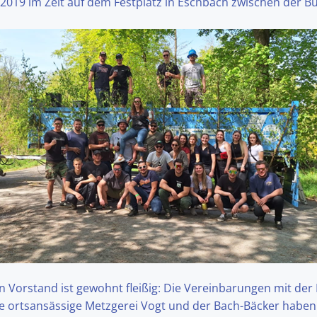
 2019 im Zelt auf dem Festplatz in Eschbach zwischen der
rstand ist gewohnt fleißig: Die Vereinbarungen mit der Li
ie ortsansässige Metzgerei Vogt und der Bach-Bäcker haben 