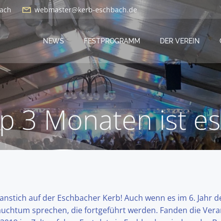
bach
webmaster@kerb-eschbach.de
NEWS
FESTPROGRAMM
DER VEREIN
p 3 Monaten ist es
stich auf der Eschbacher Kerb! Auch wenn es im 6. Jahr des
auchtum sprechen, die fortgeführt werden. Fanden die Vera