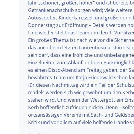
Jahr „schöner, größer, höher“ und ist bereits 
Getränkenachschub sorgen wird; viele weitere
Autoscooter, Kinderkarussell und großen und 
Donnerstag zur Eröffnung – Details werden no
Und wieder stellt das Team um den 1. Vorsitzen
Ein großes Thema ist nach wie vor die Sicherhei
das auch beim letzten Laurentiusmarkt in Usin
sein darf, dass eine fröhliche und unbefangene
Einzelheiten zum Ablauf und den Parkmöglichk
es einen Disco-Abend am Freitag geben, der S
bewährtes Team um Katja Friedewald schon läng
für diesen Nachmittag wird ein Teil der Schul
mädels werden sich wie gewohnt um den Kerbe
stehen wird. Und wenn der Wettergott ein Ein
Kerb hoffentlich zufrieden nicken. Denn – soll
ortsansässigen Vereine mit Sach- und Geldspen
Kritik und vor allem auf viele helfende Hände 