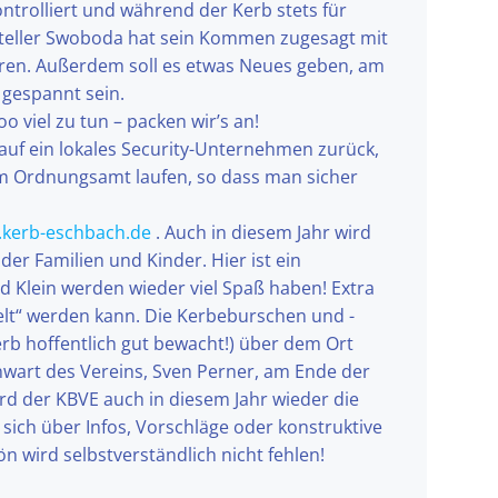
ontrolliert und während der Kerb stets für
steller Swoboda hat sein Kommen zugesagt mit
eren. Außerdem soll es etwas Neues geben, am
 gespannt sein.
 viel zu tun – packen wir’s an!
r auf ein lokales Security-Unternehmen zurück,
em Ordnungsamt laufen, so dass man sicher
kerb-eschbach.de
. Auch in diesem Jahr wird
r Familien und Kinder. Hier ist ein
d Klein werden wieder viel Spaß haben! Extra
ielt“ werden kann. Die Kerbeburschen und -
b hoffentlich gut bewacht!) über dem Ort
nwart des Vereins, Sven Perner, am Ende der
ird der KBVE auch in diesem Jahr wieder die
sich über Infos, Vorschläge oder konstruktive
n wird selbstverständlich nicht fehlen!