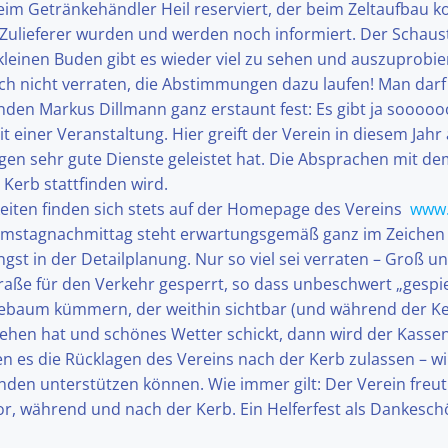
beim Getränkehändler Heil reserviert, der beim Zeltaufbau k
 Zulieferer wurden und werden noch informiert. Der Schau
kleinen Buden gibt es wieder viel zu sehen und auszuprobi
ch nicht verraten, die Abstimmungen dazu laufen! Man darf
den Markus Dillmann ganz erstaunt fest: Es gibt ja sooooooo
t einer Veranstaltung. Hier greift der Verein in diesem Jah
gen sehr gute Dienste geleistet hat. Die Absprachen mit d
 Kerb stattfinden wird.
eiten finden sich stets auf der Homepage des Vereins
www.
amstagnachmittag steht erwartungsgemäß ganz im Zeichen de
st in der Detailplanung. Nur so viel sei verraten – Groß un
straße für den Verkehr gesperrt, so dass unbeschwert „gesp
baum kümmern, der weithin sichtbar (und während der Ker
sehen hat und schönes Wetter schickt, dann wird der Kasse
ten es die Rücklagen des Vereins nach der Kerb zulassen – w
den unterstützen können. Wie immer gilt: Der Verein freut 
vor, während und nach der Kerb. Ein Helferfest als Dankeschö